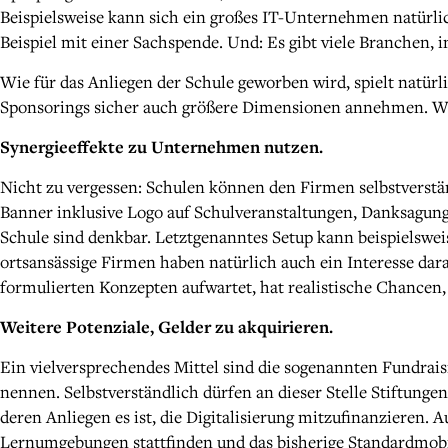
Beispielsweise kann sich ein großes IT-Unternehmen natürlich
Beispiel mit einer Sachspende. Und: Es gibt viele Branchen,
Wie für das Anliegen der Schule geworben wird, spielt natürl
Sponsorings sicher auch größere Dimensionen annehmen. War
Synergieeffekte zu Unternehmen nutzen.
Nicht zu vergessen: Schulen können den Firmen selbstverstän
Banner inklusive Logo auf Schulveranstaltungen, Danksagung
Schule sind denkbar. Letztgenanntes Setup kann beispielswe
ortsansässige Firmen haben natürlich auch ein Interesse dar
formulierten Konzepten aufwartet, hat realistische Chancen,
Weitere Potenziale, Gelder zu akquirieren.
Ein vielversprechendes Mittel sind die sogenannten Fundrais
nennen. Selbstverständlich dürfen an dieser Stelle Stiftunge
deren Anliegen es ist, die Digitalisierung mitzufinanzieren. 
Lernumgebungen stattfinden und das bisherige Standardmobili