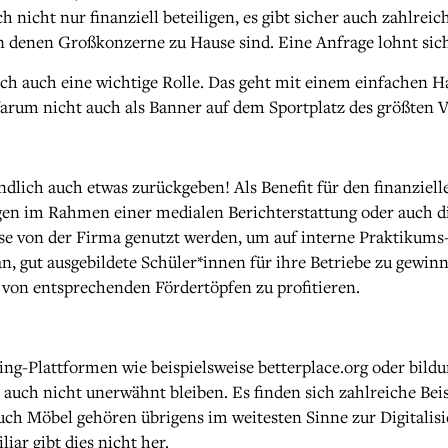
 nicht nur finanziell beteiligen, es gibt sicher auch zahlrei
 in denen Großkonzerne zu Hause sind. Eine Anfrage lohnt si
ich auch eine wichtige Rolle. Das geht mit einem einfachen Ha
um nicht auch als Banner auf dem Sportplatz des größten Ve
dlich auch etwas zurückgeben! Als Benefit für den finanziel
en im Rahmen einer medialen Berichterstattung oder auch di
ise von der Firma genutzt werden, um auf interne Praktikum
an, gut ausgebildete Schüler*innen für ihre Betriebe zu gewi
 von entsprechenden Fördertöpfen zu profitieren.
ing-Plattformen wie beispielsweise betterplace.org oder bild
n auch nicht unerwähnt bleiben. Es finden sich zahlreiche Bei
Auch Möbel gehören übrigens im weitesten Sinne zur Digitalisi
ar gibt dies nicht her.