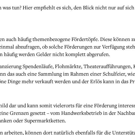
nn was tun? Hier empfiehlt es sich, den Blick nicht nur auf si
en auch häufig themenbezogene Fördertöpfe. Diese können zum
st einmal abzufragen, ob solche Förderungen zur Verfügung s
n häufig werden Gelder nicht komplett abgerufen.
nanzierung Spendenläufe, Flohmärkte, Theateraufführungen, Ko
 kann das auch eine Sammlung im Rahmen einer Schulfeier, w
öne Dinge mehr verkauft werden und der Erlös kann in das Pro
d dar und kann somit vielerorts für eine Förderung interess
 keine Grenzen gesetzt – vom Handwerksbetrieb in der Nachbar
anken oder Supermarktketten.
arbeiten, können dort natürlich ebenfalls für die Unterstützu