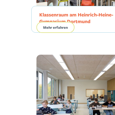
Klassenraum am Heinrich-Heine-
Gymnasium Dortmund
Mehr erfahren