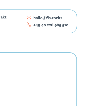
takt
hallo@fls.rocks
‭+49 40 228 985 510‬