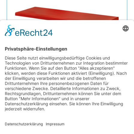
STEEL Bank wandbefestigt L/M/S
Zum Artikel