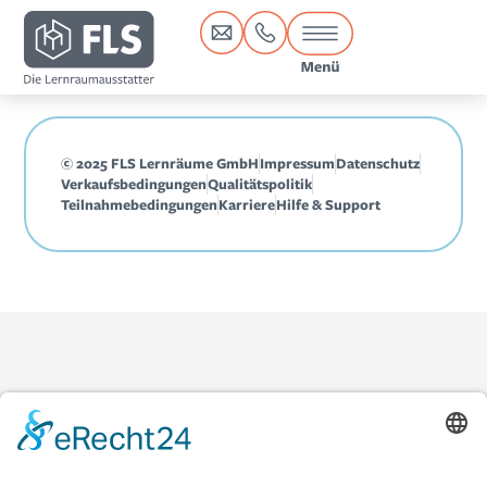
Inhalt
springen
© 2025 FLS Lernräume GmbH
Impressum
Datenschutz
Verkaufsbedingungen
Qualitätspolitik
Teilnahmebedingungen
Karriere
Hilfe & Support