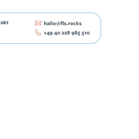
takt
hallo@fls.rocks
‭+49 40 228 985 510‬