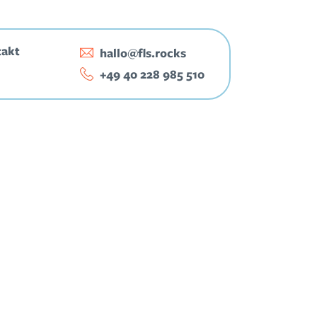
takt
hallo@fls.rocks
‭+49 40 228 985 510‬