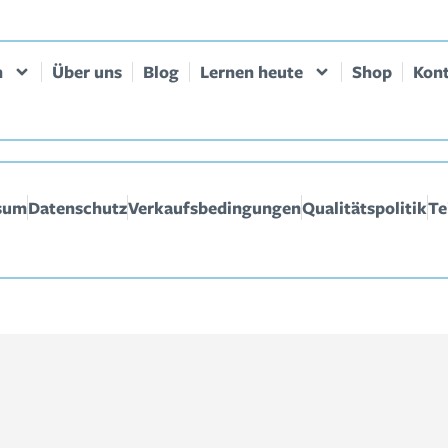
n
Über uns
Blog
Lernen heute
Shop
Kon
sum
Datenschutz
Verkaufsbedingungen
Qualitätspolitik
Te