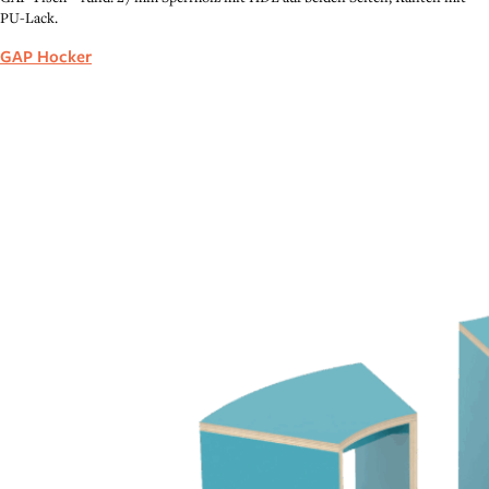
PU-Lack.
GAP Hocker