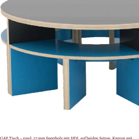
GAP Tisch – rund. 27 mm Sperrholz mit HDL auf beiden Seiten, Kanten mit