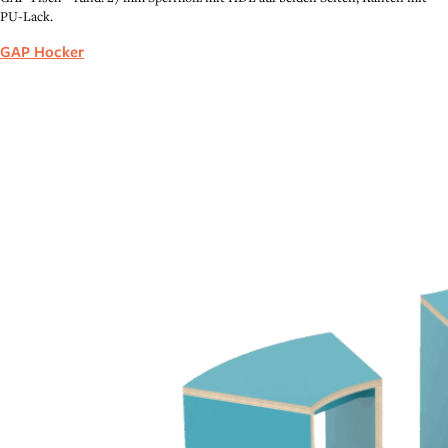
PU-Lack.
GAP Hocker