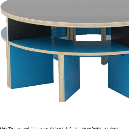
GAP Tisch – rund. 27 mm Sperrholz mit HDL auf beiden Seiten, Kanten mit