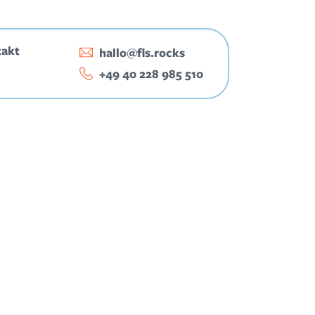
takt
hallo@fls.rocks
‭+49 40 228 985 510‬