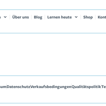
n
Über uns
Blog
Lernen heute
Shop
Kon
sum
Datenschutz
Verkaufsbedingungen
Qualitätspolitik
Te