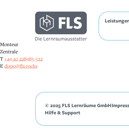
Inhalt
springen
Leistunge
Monteur
Zentrale
T
+49 40 228985-522
E
dispo@fls.rocks
© 2025 FLS Lernräume GmbH
Impres
Hilfe & Support