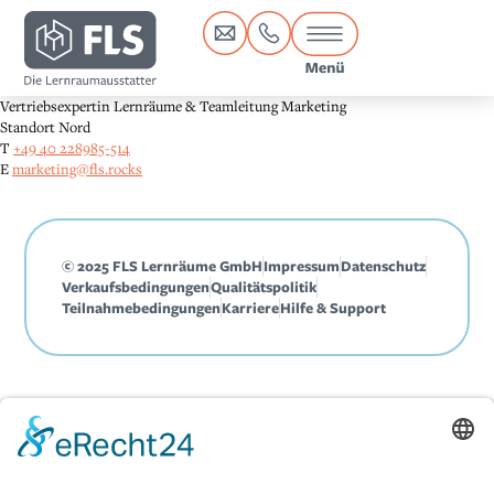
Inhalt
springen
Vertriebsexpertin Lernräume & Teamleitung Marketing
Standort Nord
T
+49 40 228985-514
E
marketing@fls.rocks
© 2025 FLS Lernräume GmbH
Impressum
Datenschutz
Verkaufsbedingungen
Qualitätspolitik
Teilnahmebedingungen
Karriere
Hilfe & Support